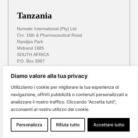
Tanzania
Numatic International (Pty) Ltd
Cnr. 16th & Pharmaceutical Road
Randjes Park
Midrand 1685
SOUTH AFRICA
P.O. Box 3867
Tel:
+27 (0) 861 686 284
Diamo valore alla tua privacy
Email:
service@numatic.co.za
info@numatic.za
Website:
www.numatic.co.za
Utilizziamo i cookie per migliorare la tua esperienza di
navigazione, offrirti pubblicità o contenuti personalizzati e
analizzare il nostro traffico. Cliccando “Accetta tutti”,
acconsenti al nostro utilizzo dei cookie.
Zambia
Personalizza
Rifiuta tutto
Accettare tutto
Numatic International (Pty) Ltd