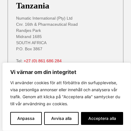
Tanzania
Numatic International (Pty) Ltd
Cnr. 16th & Pharmaceutical Road
Randjes Park
Midrand 1685
SOUTH AFRICA
P.O. Box 3867
Tel:
+27 (0) 861 686 284
Email:
service@numatic.co.za
info@numatic.za
Vi värnar om din integritet
Website:
www.numatic.co.za
Vi använder cookies för att förbättra din surfupplevelse,
visa personliga annonser eller innehåll och analysera vår
trafik. Genom att klicka på "Acceptera alla" samtycker du
Zambia
till vår användning av cookies.
Numatic International (Pty) Ltd
Anpassa
Avvisa alla
Acceptera alla
Cnr. 16th & Pharmaceutical Road
Randjes Park