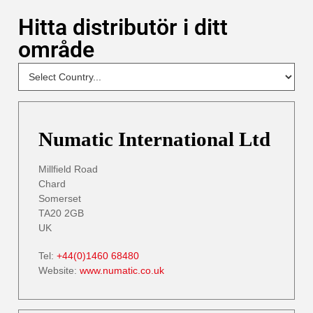
Hitta distributör i ditt
område
NEW
Select
Your
Country
- DP
Numatic International Ltd
Millfield Road
Chard
Somerset
TA20 2GB
UK
Tel:
+44(0)1460 68480
Website:
www.numatic.co.uk