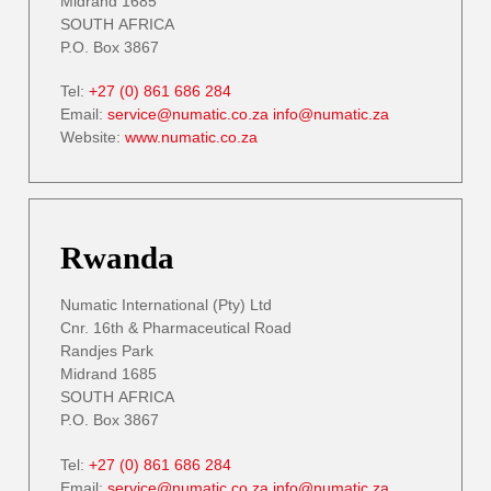
Midrand 1685
SOUTH AFRICA
P.O. Box 3867
Tel:
+27 (0) 861 686 284
Email:
service@numatic.co.za
info@numatic.za
Website:
www.numatic.co.za
Rwanda
Numatic International (Pty) Ltd
Cnr. 16th & Pharmaceutical Road
Randjes Park
Midrand 1685
SOUTH AFRICA
P.O. Box 3867
Tel:
+27 (0) 861 686 284
Email:
service@numatic.co.za
info@numatic.za