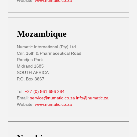
Website:
www.numatic.co.za
Mozambique
Numatic International (Pty) Ltd
Cnr. 16th & Pharmaceutical Road
Randjes Park
Midrand 1685
SOUTH AFRICA
P.O. Box 3867
Tel:
+27 (0) 861 686 284
Email:
service@numatic.co.za
info@numatic.za
Website:
www.numatic.co.za