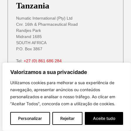
Tanzania
Numatic International (Pty) Ltd
Cnr. 16th & Pharmaceutical Road
Randjes Park
Midrand 1685
SOUTH AFRICA
P.O. Box 3867
Tel:
+27 (0) 861 686 284
Email:
service@numatic.co.za
info@numatic.za
Valorizamos a sua privacidade
Website:
www.numatic.co.za
Utilizamos cookies para melhorar a sua experiência de
navegação, apresentar anúncios ou conteúdos
personalizados e analisar o nosso tráfego. Ao clicar em
Zambia
"Aceitar Todos", concorda com a utilização de cookies.
Numatic International (Pty) Ltd
Personalizar
Rejeitar
Aceite tudo
Cnr. 16th & Pharmaceutical Road
Randjes Park