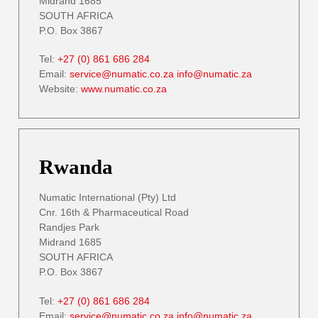
Midrand 1685
SOUTH AFRICA
P.O. Box 3867
Tel:
+27 (0) 861 686 284
Email:
service@numatic.co.za
info@numatic.za
Website:
www.numatic.co.za
Rwanda
Numatic International (Pty) Ltd
Cnr. 16th & Pharmaceutical Road
Randjes Park
Midrand 1685
SOUTH AFRICA
P.O. Box 3867
Tel:
+27 (0) 861 686 284
Email:
service@numatic.co.za
info@numatic.za