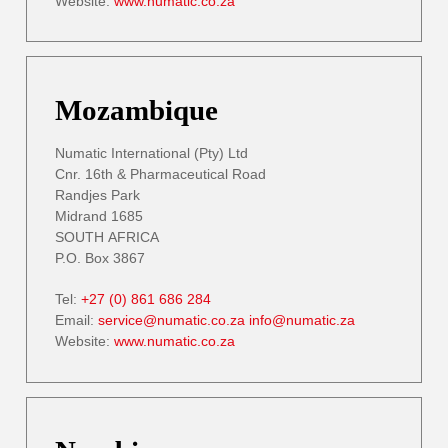
Website:
www.numatic.co.za
Mozambique
Numatic International (Pty) Ltd
Cnr. 16th & Pharmaceutical Road
Randjes Park
Midrand 1685
SOUTH AFRICA
P.O. Box 3867
Tel:
+27 (0) 861 686 284
Email:
service@numatic.co.za
info@numatic.za
Website:
www.numatic.co.za