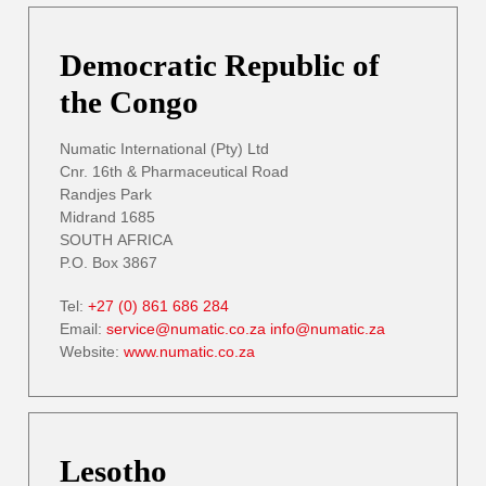
Democratic Republic of
the Congo
Numatic International (Pty) Ltd
Cnr. 16th & Pharmaceutical Road
Randjes Park
Midrand 1685
SOUTH AFRICA
P.O. Box 3867
Tel:
+27 (0) 861 686 284
Email:
service@numatic.co.za
info@numatic.za
Website:
www.numatic.co.za
Lesotho