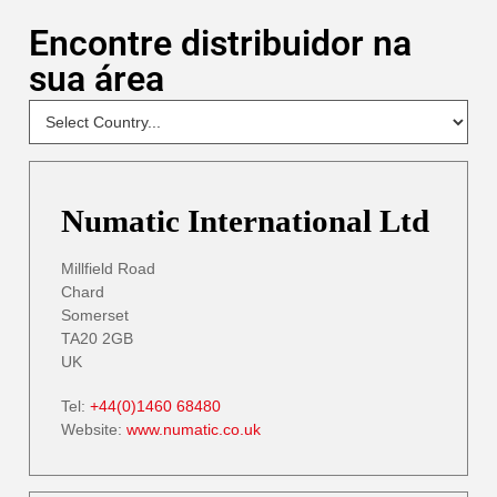
Encontre distribuidor na
sua área
NEW
Select
Your
Country
- DP
Numatic International Ltd
Millfield Road
Chard
Somerset
TA20 2GB
UK
Tel:
+44(0)1460 68480
Website:
www.numatic.co.uk