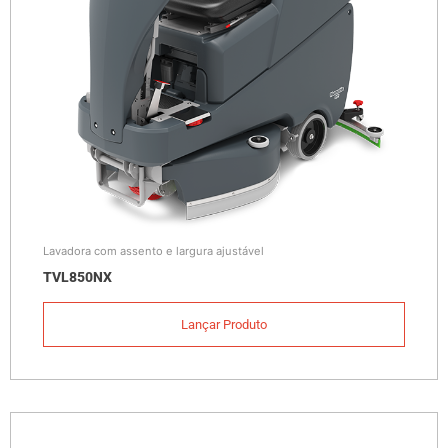
Lavadora com assento e largura ajustável
TVL850NX
Lançar Produto