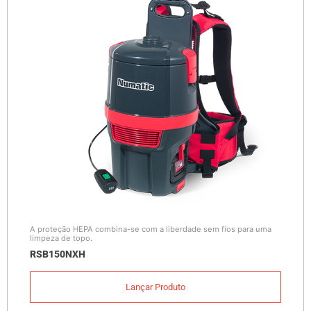
A proteção HEPA combina-se com a liberdade sem fios para uma
limpeza de topo.
RSB150NXH
Lançar Produto