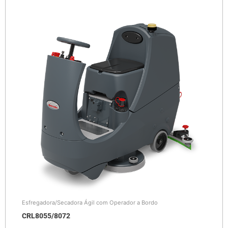
Esfregadora/Secadora Ágil com Operador a Bordo
CRL8055/8072