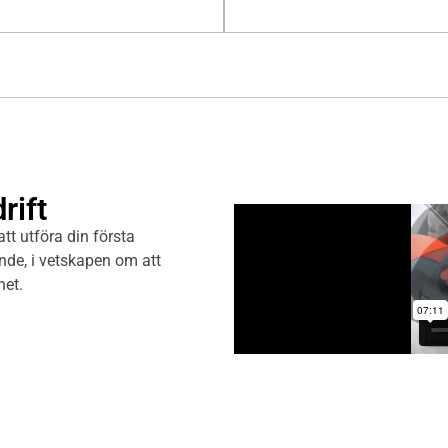
rift
tt utföra din första
nde, i vetskapen om att
het.