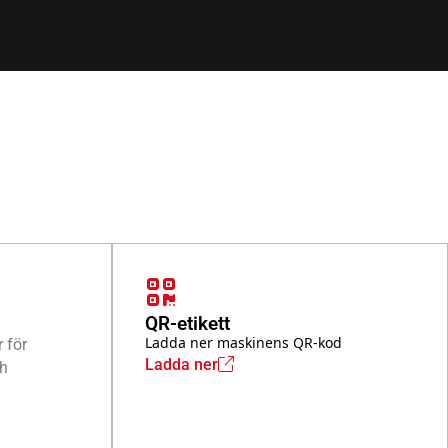
QR-etikett
Ladda ner maskinens QR-kod
 för
Ladda ner
ch