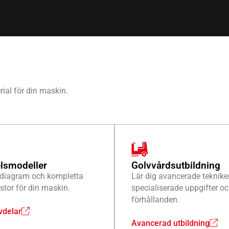
rial för din maskin.
lsmodeller
Golvvårdsutbildning
a diagram och kompletta
Lär dig avancerade tekniker
istor för din maskin.
specialiserade uppgifter o
förhållanden.
vdelar
Avancerad utbildning